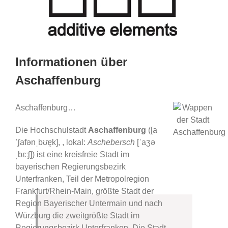
Informationen über
Aschaffenburg
Aschaffenburg…
Die Hochschulstadt
Aschaffenburg
([a
ˈʃafənˌbʊɐ̯k], , lokal:
Aschebersch
[ˈaʒə
ˌbɛːʃ]) ist eine kreisfreie Stadt im
bayerischen Regierungsbezirk
Unterfranken, Teil der Metropolregion
Frankfurt/Rhein-Main, größte Stadt der
Region Bayerischer Untermain und nach
Würzburg die zweitgrößte Stadt im
Regierungsbezirk Unterfranken. Die Stadt